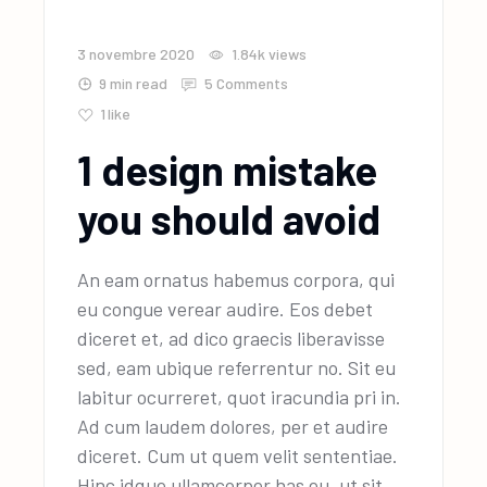
3 novembre 2020
1.84k
views
9 min read
5 Comments
1
like
1 design mistake
you should avoid
An eam ornatus habemus corpora, qui
eu congue verear audire. Eos debet
diceret et, ad dico graecis liberavisse
sed, eam ubique referrentur no. Sit eu
labitur ocurreret, quot iracundia pri in.
Ad cum laudem dolores, per et audire
diceret. Cum ut quem velit sententiae.
Hinc idque ullamcorper has eu, ut sit