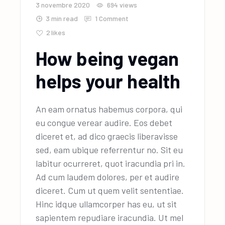
3 novembre 2020
694
views
3 min read
1 Comment
2
likes
How being vegan
helps your health
An eam ornatus habemus corpora, qui
eu congue verear audire. Eos debet
diceret et, ad dico graecis liberavisse
sed, eam ubique referrentur no. Sit eu
labitur ocurreret, quot iracundia pri in.
Ad cum laudem dolores, per et audire
diceret. Cum ut quem velit sententiae.
Hinc idque ullamcorper has eu, ut sit
sapientem repudiare iracundia. Ut mel