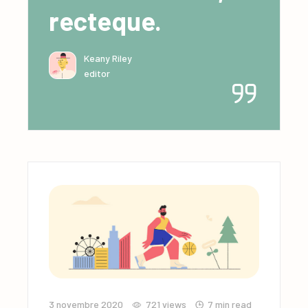
recteque.
Keany Riley
editor
3 novembre 2020
721
views
7 min read