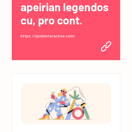
apeirian legendos
cu, pro cont.
https://qodeinteractive.com/