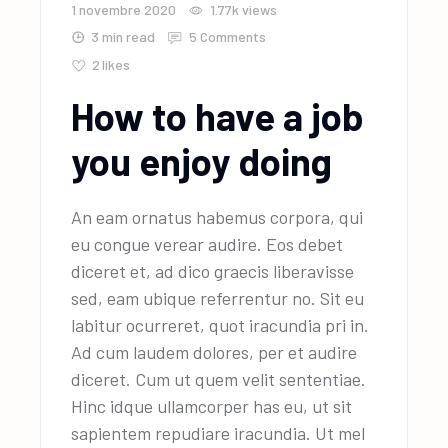
1 novembre 2020
1.77k
views
3 min read
5 Comments
2
likes
How to have a job
you enjoy doing
An eam ornatus habemus corpora, qui
eu congue verear audire. Eos debet
diceret et, ad dico graecis liberavisse
sed, eam ubique referrentur no. Sit eu
labitur ocurreret, quot iracundia pri in.
Ad cum laudem dolores, per et audire
diceret. Cum ut quem velit sententiae.
Hinc idque ullamcorper has eu, ut sit
sapientem repudiare iracundia. Ut mel