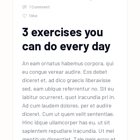
1 Comment
1
like
3 exercises you
can do every day
An eam ornatus habemus corpora, qui
eu congue verear audire. Eos debet
diceret et, ad dico graecis liberavisse
sed, eam ubique referrentur no. Sit eu
labitur ocurreret, quot iracundia pri in.
Ad cum laudem dolores, per et audire
diceret. Cum ut quem velit sententiae.
Hinc idque ullamcorper has eu, ut sit
sapientem repudiare iracundia. Ut mel
mentitum dissentiet. Tale meis error et