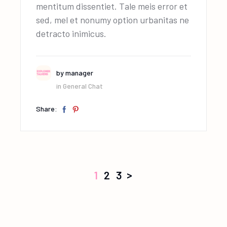
mentitum dissentiet. Tale meis error et
sed, mel et nonumy option urbanitas ne
detracto inimicus.
by
manager
in
General Chat
Share:
>
1
2
3