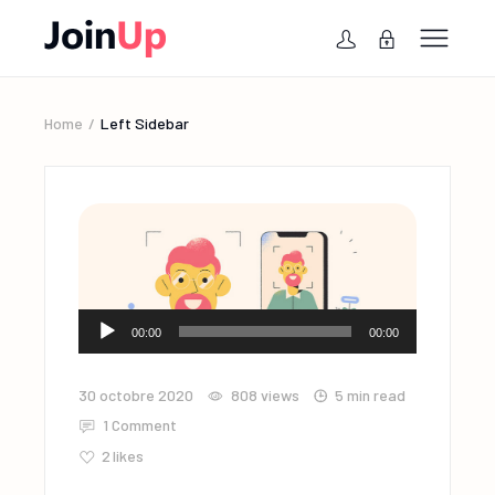
Home
Left Sidebar
Lecteur
00:00
00:00
audio
30 octobre 2020
808
views
5 min read
1 Comment
2
likes