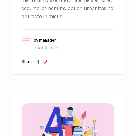
sed, mel et nonumy option urbanitas ne
detracto inimicus.
by
manager
in
Art & Love
Share: