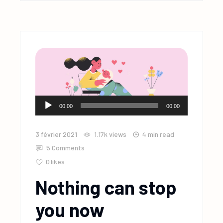
Lecteur
00:00
00:00
audio
3 février 2021
1.17k
views
4 min read
5 Comments
0
likes
Nothing can stop
you now