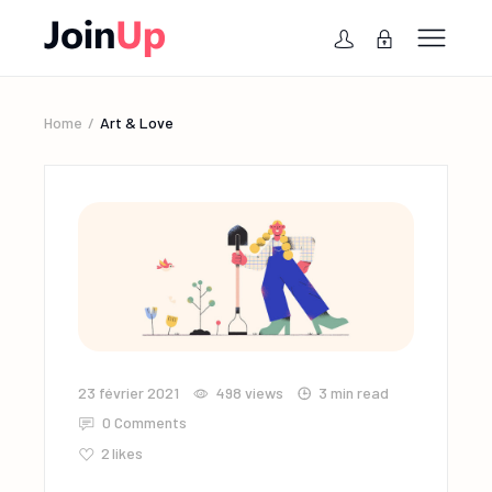
Home
Art & Love
23 février 2021
498
views
3 min read
0 Comments
2
likes