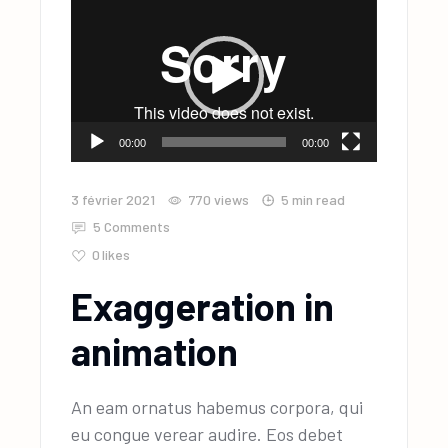
Lecteur
vidéo
00:00
00:00
3 février 2021
770
views
5 min read
5 Comments
0
likes
Exaggeration in
animation
An eam ornatus habemus corpora, qui
eu congue verear audire. Eos debet