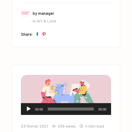
by
manager
in
Art & Love
Share:
Lecteur
00:00
00:00
audio
23 février 2021
639
views
4 min read