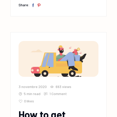
Share:
3 novembre 2020
693
views
5 min read
1 Comment
0
likes
How to get