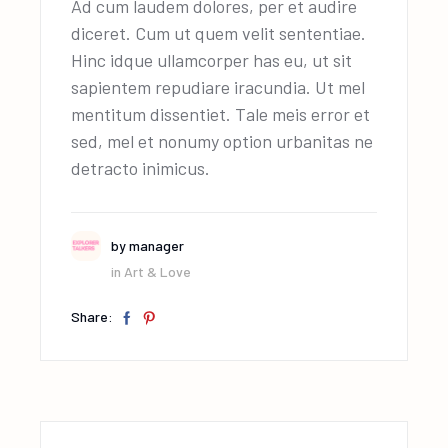
Ad cum laudem dolores, per et audire
diceret. Cum ut quem velit sententiae.
Hinc idque ullamcorper has eu, ut sit
sapientem repudiare iracundia. Ut mel
mentitum dissentiet. Tale meis error et
sed, mel et nonumy option urbanitas ne
detracto inimicus.
by
manager
in
Art & Love
Share: