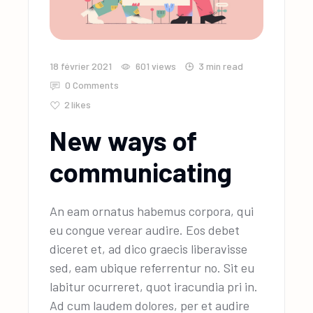
18 février 2021
601
views
3 min read
0 Comments
2
likes
New ways of
communicating
An eam ornatus habemus corpora, qui
eu congue verear audire. Eos debet
diceret et, ad dico graecis liberavisse
sed, eam ubique referrentur no. Sit eu
labitur ocurreret, quot iracundia pri in.
Ad cum laudem dolores, per et audire