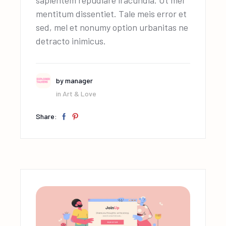
sapientem repudiare iracundia. Ut mel
mentitum dissentiet. Tale meis error et
sed, mel et nonumy option urbanitas ne
detracto inimicus.
by
manager
in
Art & Love
Share: