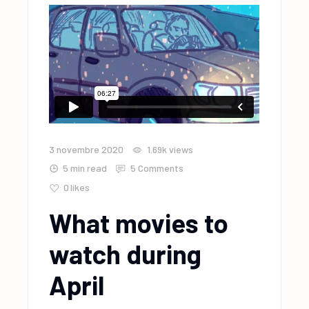
3 novembre 2020
1.69k
views
5 min read
5 Comments
0
likes
What movies to
watch during
April