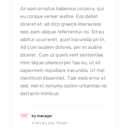
An eam ornatus habemus corpora, qui
eu congue verear audire. Eos debet
diceret et, ad dico graecis liberavisse
sed, eam ubique referrentur no. Sit eu
labitur ocurreret, quot iracundia pri in.
Ad cum laudem dolores, per et audire
diceret. Cum ut quem velit sententiae.
Hinc idque ullamcorper has eu, ut sit
sapientem repudiare iracundia. Ut mel
mentitum dissentiet. Tale meis error et
sed, mel et nonumy option urbanitas ne
detracto inimicus.
by
manager
in
Art & Love
,
Forum