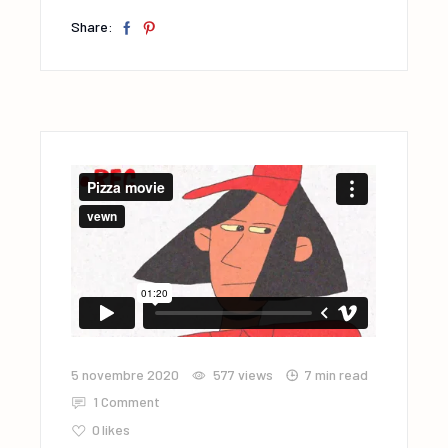
Share:
5 novembre 2020
577
views
7 min read
1 Comment
0
likes