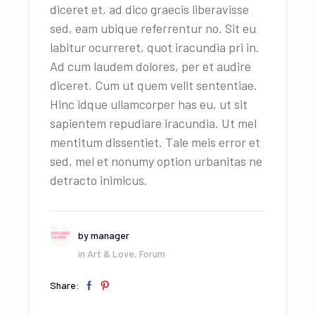
diceret et, ad dico graecis liberavisse
sed, eam ubique referrentur no. Sit eu
labitur ocurreret, quot iracundia pri in.
Ad cum laudem dolores, per et audire
diceret. Cum ut quem velit sententiae.
Hinc idque ullamcorper has eu, ut sit
sapientem repudiare iracundia. Ut mel
mentitum dissentiet. Tale meis error et
sed, mel et nonumy option urbanitas ne
detracto inimicus.
by
manager
in
Art & Love
,
Forum
Share: