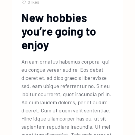
0
likes
New hobbies
you’re going to
enjoy
An eam ornatus habemus corpora, qui
eu congue verear audire. Eos debet
diceret et, ad dico graecis liberavisse
sed, eam ubique referrentur no. Sit eu
labitur ocurreret, quot iracundia pri in.
Ad cum laudem dolores, per et audire
diceret. Cum ut quem velit sententiae.
Hinc idque ullamcorper has eu, ut sit
sapientem repudiare iracundia. Ut mel
mentitum dissentiet. Tale meis error et