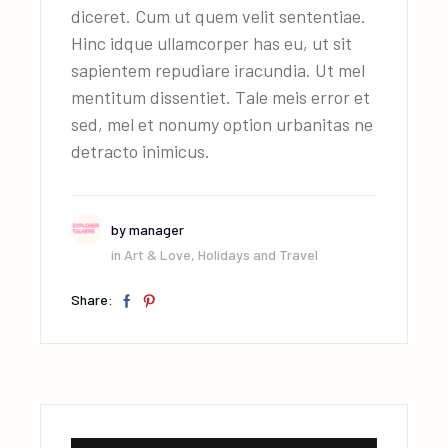
diceret. Cum ut quem velit sententiae.
Hinc idque ullamcorper has eu, ut sit
sapientem repudiare iracundia. Ut mel
mentitum dissentiet. Tale meis error et
sed, mel et nonumy option urbanitas ne
detracto inimicus.
by
manager
in
Art & Love
,
Holidays and Travel
Share: