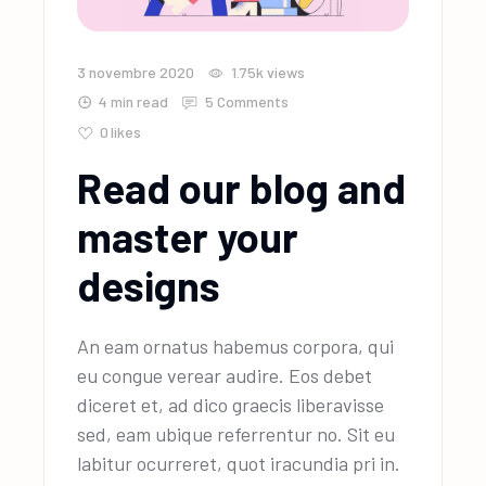
3 novembre 2020
1.75k
views
4 min read
5 Comments
0
likes
Read our blog and
master your
designs
An eam ornatus habemus corpora, qui
eu congue verear audire. Eos debet
diceret et, ad dico graecis liberavisse
sed, eam ubique referrentur no. Sit eu
labitur ocurreret, quot iracundia pri in.